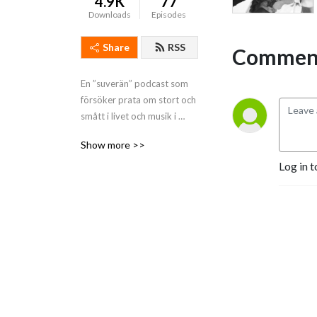
4.9K
77
Downloads
Episodes
Share
RSS
Comment
En ”suverän” podcast som 
försöker prata om stort och 
smått i livet och musik i 
synnerhet. ”Helt fantastisk” - 
Show more >>
Viljo Petterson Dahl
Log in t